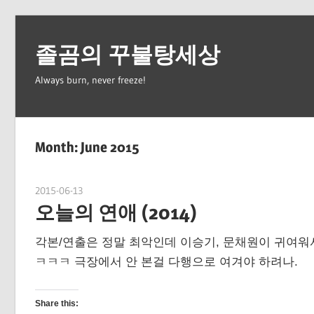
Skip
to
졸곰의 꾸불탕세상
content
Always burn, never freeze!
Month:
June 2015
2015-06-13
spbear
오늘의 연애 (2014)
각본/연출은 정말 최악인데 이승기, 문채원이 귀여워
ㅋㅋㅋ 극장에서 안 본걸 다행으로 여겨야 하려나.
Share this: