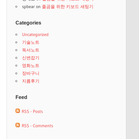
spbear
on
졸곰을 위한 키보드 세팅기
Categories
Uncategorized
기술노트
독서노트
신변잡기
영화노트
장바구니
지름후기
Feed
RSS - Posts
RSS - Comments