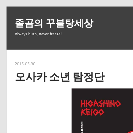
Skip
to
졸곰의 꾸불탕세상
content
Always burn, never freeze!
2015-05-30
spbear
오사카 소년 탐정단