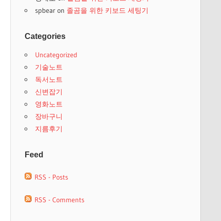
spbear
on
졸곰을 위한 키보드 세팅기
Categories
Uncategorized
기술노트
독서노트
신변잡기
영화노트
장바구니
지름후기
Feed
RSS - Posts
RSS - Comments