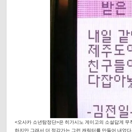
<오사카 소년탐정단>은 히가시노 게이고의 소설답게 무
하지만 그래서 더 정감가는 그런 캐릭터를 만들어 내었다