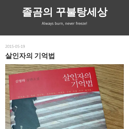
Skip
졸곰의 꾸불탕세상
to
content
Always burn, never freeze!
2015-05-19
spbear
살인자의 기억법