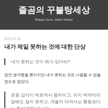
Skip
졸곰의 꾸불탕세상
to
content
Always burn, never freeze!
2015-07-30
spbear
내가 제일 못하는 것에 대한 단상
내가 못하는 것이 뭐가 있더라?
잠깐 생각했을 뿐이지만 내가 못하는 것은 나열할 수 없을
정도로 많았다.
운동 감각이 제로여서 몸치이고, 의지 박약이라
담배도 끊지 못하고, 게을러 터져서는 행동보다