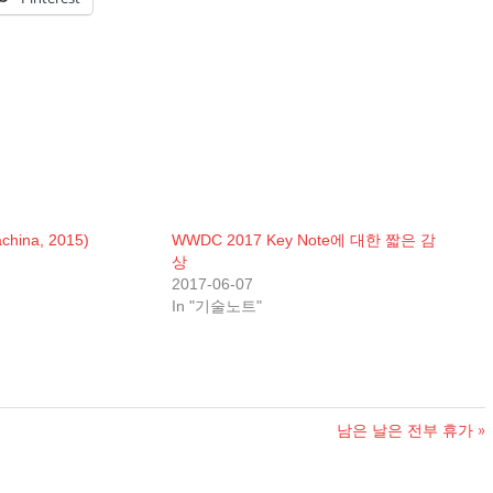
hina, 2015)
WWDC 2017 Key Note에 대한 짧은 감
상
2017-06-07
In "기술노트"
Next
남은 날은 전부 휴가
Post: