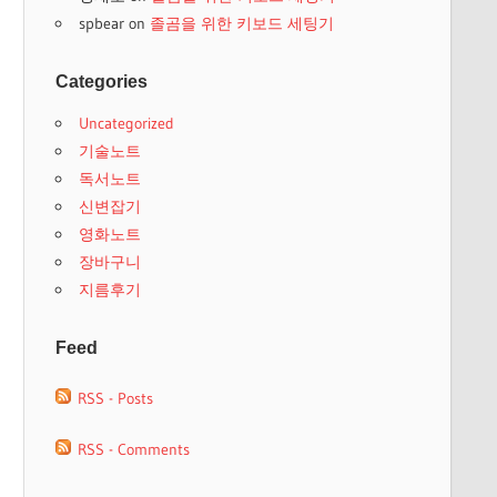
spbear
on
졸곰을 위한 키보드 세팅기
Categories
Uncategorized
기술노트
독서노트
신변잡기
영화노트
장바구니
지름후기
Feed
RSS - Posts
RSS - Comments