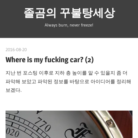
Skip
졸곰의 꾸불탕세상
to
content
Always burn, never freeze!
2016-08-20
spbear
Where is my fucking car? (2)
지난 번 포스팅 이후로 지하 층 높이를 알 수 있을지 좀 더
파악해 보았고 파악된 정보를 바탕으로 아이디어를 정리해
보겠다.