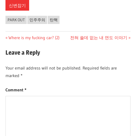
신변잡기
PARK OUT
민주주의
탄핵
Post
Previous
Next
Where is my fucking car? (2)
전혀 쓸데 없는 내 면도 이야기
Post:
Post:
navigation
Leave a Reply
Your email address will not be published.
Required fields are
marked
*
Comment
*