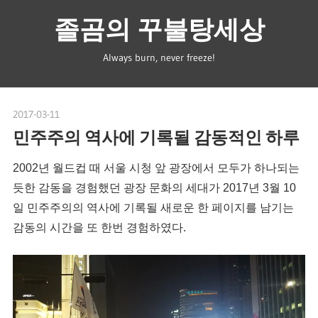
Skip
졸곰의 꾸불탕세상
to
content
Always burn, never freeze!
2017-03-11
spbear
민주주의 역사에 기록될 감동적인 하루
2002년 월드컵 때 서울 시청 앞 광장에서 모두가 하나되는
듯한 감동을 경험했던 광장 문화의 세대가 2017년 3월 10
일 민주주의의 역사에 기록될 새로운 한 페이지를 남기는
감동의 시간을 또 한번 경험하였다.