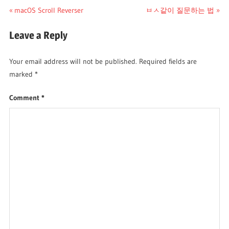
Post
Previous
Next
macOS Scroll Reverser
ㅂㅅ같이 질문하는 법
Post:
Post:
navigation
Leave a Reply
Your email address will not be published.
Required fields are
marked
*
Comment
*