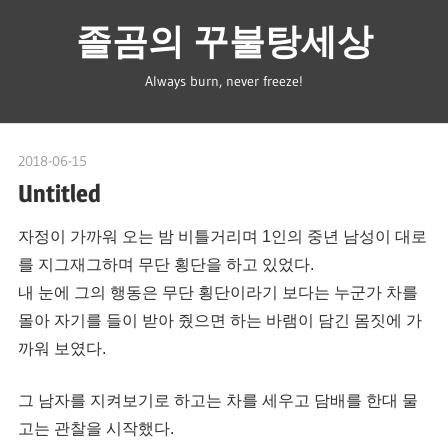
Skip
졸곰의 꾸불탕세상
to
content
Always burn, never freeze!
2018-06-15
spbear
Untitled
자정이 가까워 오는 밤 비틀거리며 1인의 중년 남성이 대로
를 지그재그하며 무단 횡단을 하고 있었다.
내 눈에 그의 행동은 무단 횡단이라기 보다는 누군가 차를
몰아 자기를 들이 받아 줬으면 하는 바램이 담긴 몸짓에 가
까워 보였다.
그 남자를 지켜보기로 하고는 차를 세우고 담배를 한대 물
고는 관찰을 시작했다.