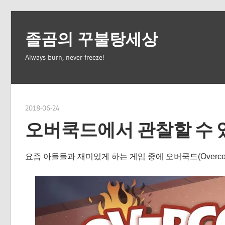
Skip
to
졸곰의 꾸불탕세상
content
Always burn, never freeze!
2018-06-24
spbear
오버쿡드에서 관찰할 수 
요즘 아들들과 재미있게 하는 게임 중에 오버쿡드(Overco