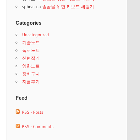
spbear
on
졸곰을 위한 키보드 세팅기
Categories
Uncategorized
기술노트
독서노트
신변잡기
영화노트
장바구니
지름후기
Feed
RSS - Posts
RSS - Comments