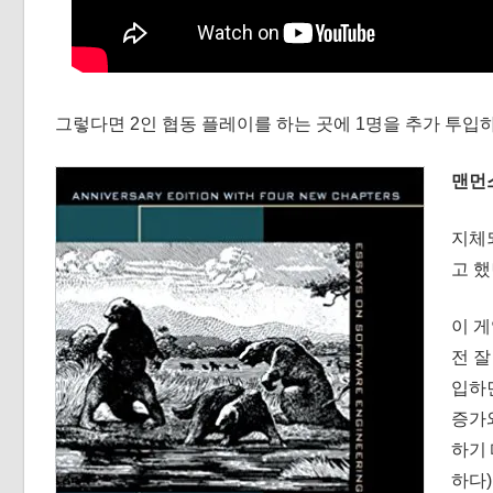
그렇다면 2인 협동 플레이를 하는 곳에 1명을 추가 투입
맨먼스 
지체
고 했
이 
전 잘
입하
증가
하기
하다)