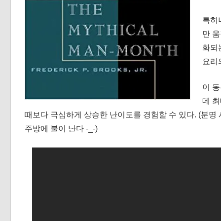
특히
만 움
화되는
요리
이 
데 최
때보다 극심하게 상승한 난이도를 경험할 수 있다. (분
주방에 불이 난다 -_-)